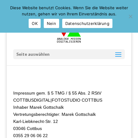
0355 29 06 06 22 ::: 09:30-17:00 Sa. 09:30-12:30 ::: 03046
Diese Website benutzt Cookies. Wenn Sie die Website weiter
Cottbus ::: Karl-Liebknecht-Str. 12 (gegenüber Galeria
Kaufhof)
nutzen, gehen wir von Ihrem Einverständnis aus.
OK
Nein
Datenschutzerklärung
Seite auswählen
Impressum gem. § 5 TMG / § 55 Abs. 2 RStV
COTTBUSDIGITAL|FOTOSTUDIO COTTBUS
Inhaber Marek Gottschalk
Vertretungsberechtigter: Marek Gottschalk
Karl-Liebknecht-Str. 12
03046 Cottbus
0355 29 06 06 22