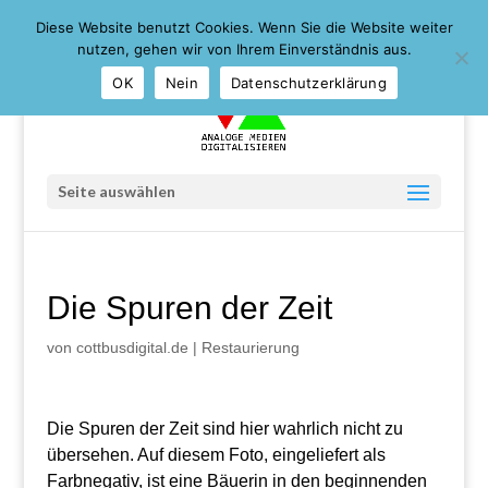
0355 29 06 06 22 ::: 09:30-17:00 Sa. 09:30-12:30 ::: 03046
Diese Website benutzt Cookies. Wenn Sie die Website weiter
Cottbus ::: Karl-Liebknecht-Str. 12 (gegenüber Galeria
Kaufhof)
nutzen, gehen wir von Ihrem Einverständnis aus.
OK
Nein
Datenschutzerklärung
Seite auswählen
Die Spuren der Zeit
von
cottbusdigital.de
|
Restaurierung
Die Spuren der Zeit sind hier wahrlich nicht zu
übersehen. Auf diesem Foto, eingeliefert als
Farbnegativ, ist eine Bäuerin in den beginnenden